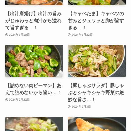
【出汁唐揚げ】出汁の旨み
【キャベたま】キャベツの
がじゅわっと肉汁から溢れ
甘みとジュワッと卵が旨す
て旨すぎる…！
ぎる…！
2024年7月15日
2024年6月22日
【詰めない肉ピーマン】あ
【豚しゃぶサラダ】豚しゃ
えて詰めないから旨い…！
ぶとシャキシャキ野菜の絶
妙な旨さ…！
2024年6月22日
2024年6月3日