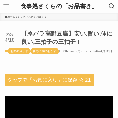
食事処さくらの「お品書き」
ホーム
レシピ
お肉のおかず
【豚バラ高野豆腐】安い,旨い,体に
2024
4/18
良い,三拍子の三拍子！
2023年12月2日
2024年4月18日
お肉のおかず
卵や豆腐のおかず
タップで「お気に入り」に保存
21