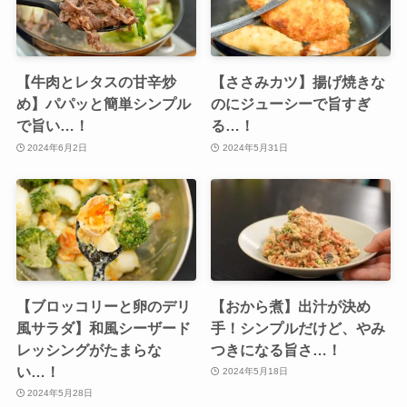
【牛肉とレタスの甘辛炒
【ささみカツ】揚げ焼きな
め】パパッと簡単シンプル
のにジューシーで旨すぎ
で旨い…！
る…！
2024年6月2日
2024年5月31日
【ブロッコリーと卵のデリ
【おから煮】出汁が決め
風サラダ】和風シーザード
手！シンプルだけど、やみ
レッシングがたまらな
つきになる旨さ…！
い…！
2024年5月18日
2024年5月28日