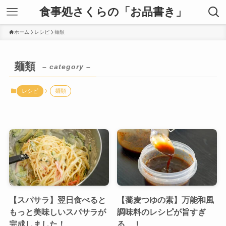
食事処さくらの「お品書き」
ホーム
レシピ
麺類
麺類
– category –
レシピ
麺類
【スパサラ】翌日食べると
【蕎麦つゆの素】万能和風
もっと美味しいスパサラが
調味料のレシピが旨すぎ
完成しました！
る…！