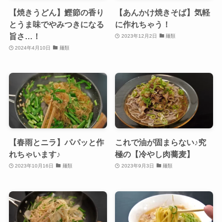
【焼きうどん】鰹節の香り
【あんかけ焼きそば】気軽
とうま味でやみつきになる
に作れちゃう！
旨さ…！
2023年12月2日
麺類
2024年4月10日
麺類
【春雨とニラ】パパッと作
これで油が固まらない♪究
れちゃいます♪
極の【冷やし肉蕎麦】
2023年10月16日
麺類
2023年9月3日
麺類