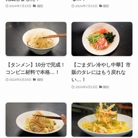
2024年7月15日
麺類
2024年7月15日
麺類
【タンメン】10分で完成！
【ごまダレ冷やし中華】市
コンビニ材料で本格…！
販のタレにはもう戻れな
い…！
2024年4月29日
麺類
2024年4月13日
麺類