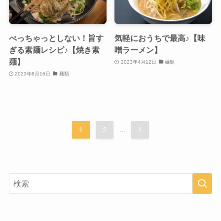
べっちゃっとしない！旨す
気軽におうちで最高♪【味
ぎる素麺レシピ♪【焼き素
噌ラーメン】
麺】
2023年4月12日
麺類
2023年8月16日
麺類
1
2
...
4