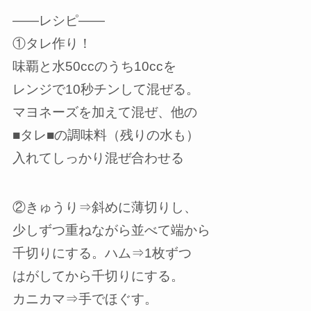
——レシピ——
①タレ作り！
味覇と水50ccのうち10ccを
レンジで10秒チンして混ぜる。
マヨネーズを加えて混ぜ、他の
■タレ■の調味料（残りの水も）
入れてしっかり混ぜ合わせる
②きゅうり⇒斜めに薄切りし、
少しずつ重ねながら並べて端から
千切りにする。ハム⇒1枚ずつ
はがしてから千切りにする。
カニカマ⇒手でほぐす。