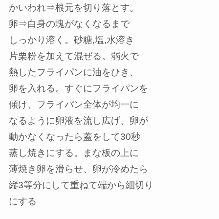
かいわれ⇒根元を切り落とす。
卵⇒白身の塊がなくなるまで
しっかり溶く。砂糖,塩,水溶き
片栗粉を加えて混ぜる。弱火で
熱したフライパンに油をひき、
卵を入れる。すぐにフライパンを
傾け、フライパン全体が均一に
なるように卵液を流し広げ、卵が
動かなくなったら蓋をして30秒
蒸し焼きにする。まな板の上に
薄焼き卵を滑らせ、卵が冷めたら
縦3等分にして重ねて端から細切り
にする