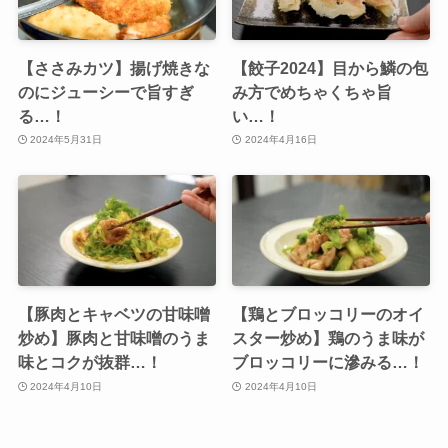
【ささみカツ】揚げ焼きな
【餃子2024】目から鱗の包
のにジューシーで旨すぎ
み方でめちゃくちゃ旨
る…！
い…！
2024年5月31日
2024年4月16日
【豚肉とキャベツの甘味噌
【鶏とブロッコリーのオイ
炒め】豚肉と甘味噌のうま
スター炒め】鶏のうま味が
味とコクが抜群…！
ブロッコリーに滲みる…！
2024年4月10日
2024年4月10日