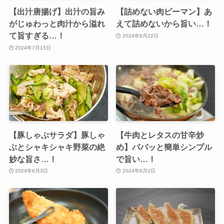
【出汁唐揚げ】出汁の旨み
【詰めない肉ピーマン】あ
がじゅわっと肉汁から溢れ
えて詰めないから旨い…！
て旨すぎる…！
2024年6月22日
2024年7月15日
【豚しゃぶサラダ】豚しゃ
【牛肉とレタスの甘辛炒
ぶとシャキシャキ野菜の絶
め】パパッと簡単シンプル
妙な旨さ…！
で旨い…！
2024年6月3日
2024年6月2日