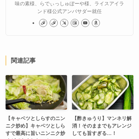
味の素様、らでぃっしゅぼーや様、ライスアイラ
ンド様公式アンバサダー就任
関連記事
【キャベツとしらすのニン
【酢きゅうり】マンネリ解
ニク炒め】キャベツとしら
消！そのままでもアレンジ
すで最高に旨いニンニク炒
しても旨すぎる…！