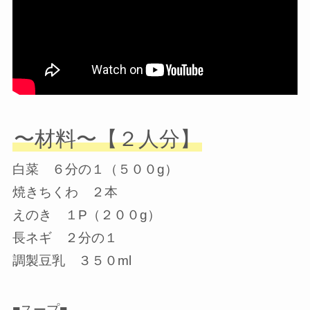
〜材料〜【２人分】
白菜 ６分の１（５００g）
焼きちくわ ２本
えのき １P（２００g）
長ネギ ２分の１
調製豆乳 ３５０ml
■スープ■