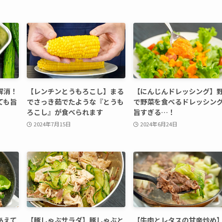
解消！
【レンチンとうもろこし】まる
【にんじんドレッシング】
ても旨
でさっき茹でたような『とうも
で野菜を食べるドレッシン
ろこし』が食べられます
旨すぎる…！
2024年7月15日
2024年6月24日
あえて
【豚しゃぶサラダ】豚しゃぶと
【牛肉とレタスの甘辛炒め