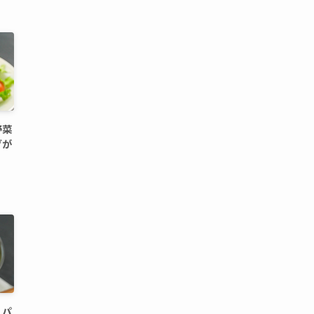
野菜
グが
】パ