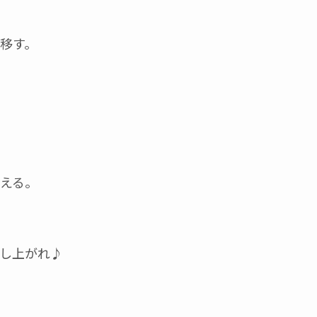
移す。
える。
し上がれ♪