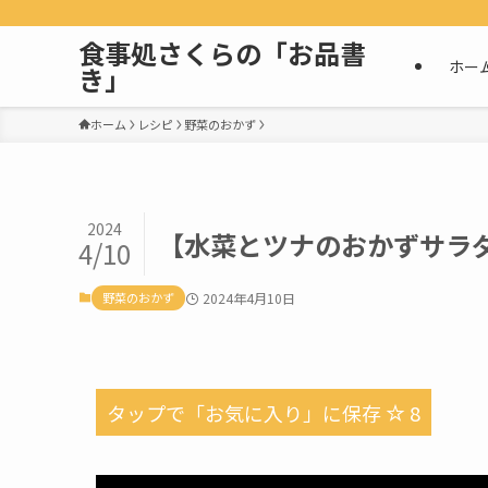
食事処さくらの「お品書
ホー
き」
ホーム
レシピ
野菜のおかず
2024
【水菜とツナのおかずサラ
4/10
野菜のおかず
2024年4月10日
タップで「お気に入り」に保存
8