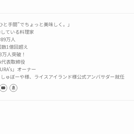
ひと手間”でちょっと美味しく。」
動している料理家
89万人
生回数1億回超え
73万人突破！
MA代表取締役
URA's」オーナー
っしゅぼーや様、ライスアイランド様公式アンバサダー就任