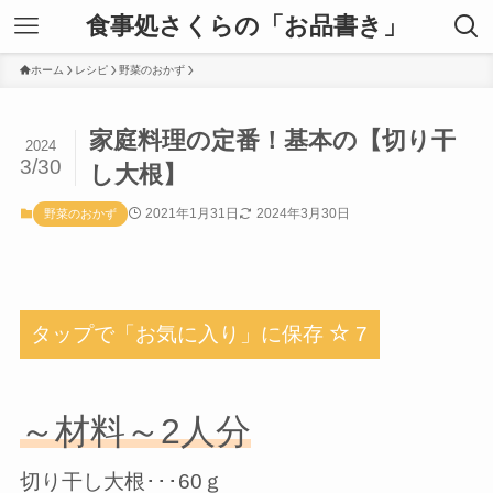
食事処さくらの「お品書き」
ホーム
レシピ
野菜のおかず
家庭料理の定番！基本の【切り干
2024
3/30
し大根】
2021年1月31日
2024年3月30日
野菜のおかず
タップで「お気に入り」に保存
7
～材料～2人分
切り干し大根･･･60ｇ