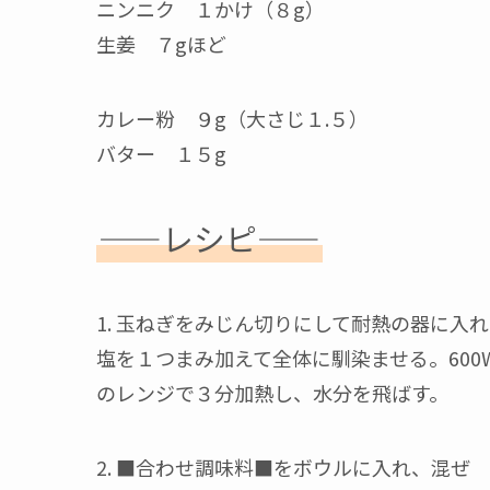
ニンニク １かけ（８g）
生姜 ７gほど
カレー粉 ９g（大さじ１.５）
バター １５g
——レシピ——
1. 玉ねぎをみじん切りにして耐熱の器に入
塩を１つまみ加えて全体に馴染ませる。600
のレンジで３分加熱し、水分を飛ばす。
2. ■合わせ調味料■をボウルに入れ、混ぜ