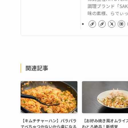
調理ブランド「SAK
味の素様、らでぃ
関連記事
【キムチチャーハン】パラパラ
【お好み焼き風オムライ
でべちゃつかないから虜になる
わとろ絶品！新感覚