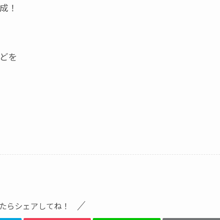
成！
どを
たらシェアしてね！