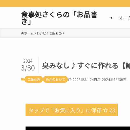
食事処さくらの「お品書
ホー
き」
ホーム
レシピ
ご飯もの
2024
臭みなし♪すぐに作れる【
3/30
ご飯もの
魚介のおかず
2023年3月24日
2024年3月30日
タップで「お気に入り」に保存
23