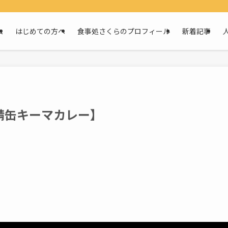
ム
はじめての方へ
食事処さくらのプロフィール
新着記事
鯖缶キーマカレー】