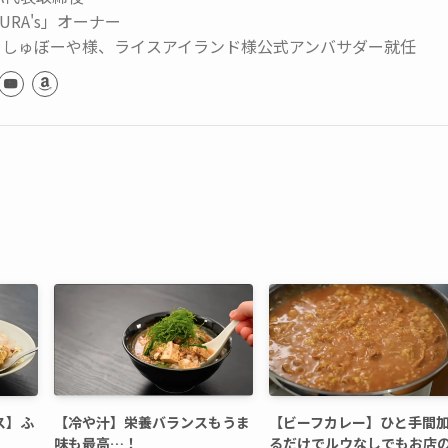
URA's」オーナー
っしゅぼーや様、ライスアイランド様公式アンバサダー就任
ス】ふ
【冷や汁】栄養バランスもうま
【ビーフカレー】ひと手間
味も最高…！
るだけでルウなしでもお店